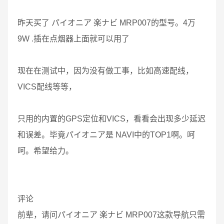
昨天买了 パイオニア 楽ナビ MRP007的型号。4万
9W .插在点烟器上面就可以用了
现在在测试中，因为没有做工事，比如高速配线，
VICS配线等等，
只用的内置的GPS定位和VICS，看看会出现多少延迟
和误差。毕竟パイオニア是 NAVI中的TOP1啊。呵
呵。希望给力。
评论
前辈，请问パイオニア 楽ナビ MRP007这款导航只需