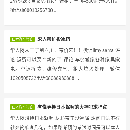
2分钟2dk 自家房招女生合租，单间45000拎包入住。
微信slt08013256788 ...
求人帮忙搬冰箱
日本汽车驾照
华人网从王子到立川，带价来！！微信limyisama 评
论 运费可以买个新的了 评论 车务搬家各种家具家
电。空调拆装，维修充气、粗大垃圾处理，微信
1020508722电话08088930888 ...
有懂更换日本驾照的大神吗求指点
日本汽车驾照
华人网想换日本驾照 材料带了没翻译 想问日语不行
就会简单说几句，如果路考预约考试时间是可以本人