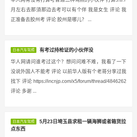
月左右去那須那边去考可以有个伴 我是女生 评论 我
正准备去胶州考 评论 胶州是哪儿？ ...
有考过持枪证的小伙伴没
日本汽车驾照
华人网请问谁考过这个？想问问难不难，我看了一下
没说外国人不能考 评论 以前华人版有个老哥分享过我
找下 评论 https://incnjp.com/x5/forum/thread/4846262
评论 多谢 ...
5月23日埼玉县求租一辆海狮或者箱货拉
日本汽车驾照
点东西