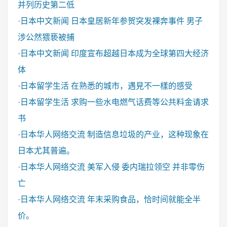
并列历史第二低
·
日本中文新闻
日本皇居新年参贺突发裸奔事件 男子
涉公然猥亵被捕
·
日本中文新闻
印度宣布超越日本成为全球第四大经济
体
·
日本留学生活
在熟悉的城市，遇見不一樣的感受
·
日本留学生活
求购一些水电燃气话费等公共料金请求
书
·
日本华人网络交流
制造信息垃圾的产业，这种现象在
日本尤其普遍。
·
日本华人网络交流
美军入侵 委内瑞拉领空 并非零伤
亡
·
日本华人网络交流
年末采购食品，恰时间就能全半
价。