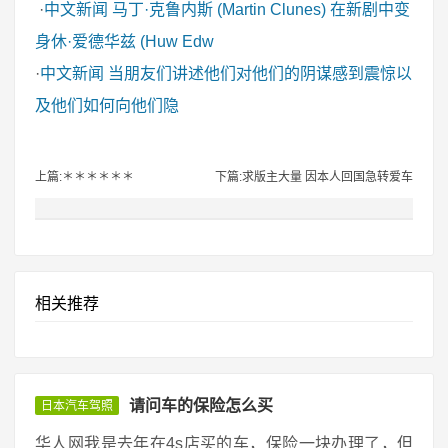
·
中文新闻
马丁·克鲁内斯 (Martin Clunes) 在新剧中变
身休·爱德华兹 (Huw Edw
·
中文新闻
当朋友们讲述他们对他们的阴谋感到震惊以
及他们如何向他们隐
上篇:＊＊＊＊＊＊
下篇:求版主大量 因本人回国急转爱车
相关推荐
请问车的保险怎么买
日本汽车驾照
华人网我是去年在4s店买的车，保险一块办理了，但