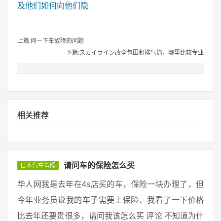
及他们如何向他们隐
上篇:问一下车故障的问题
下篇:スカイライン改全包围和排气筒，哪里比较专业
相关推荐
请问车的保险怎么买
日本汽车驾照
华人网我是去年在4s店买的车，保险一块办理了，但
今年业务员说我的车子需要上保险、我看了一下价格
比去年还要贵很多，请问我该怎么买 评论 不知道为什