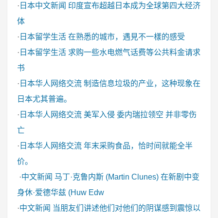
·
日本中文新闻
印度宣布超越日本成为全球第四大经济
体
·
日本留学生活
在熟悉的城市，遇見不一樣的感受
·
日本留学生活
求购一些水电燃气话费等公共料金请求
书
·
日本华人网络交流
制造信息垃圾的产业，这种现象在
日本尤其普遍。
·
日本华人网络交流
美军入侵 委内瑞拉领空 并非零伤
亡
·
日本华人网络交流
年末采购食品，恰时间就能全半
价。
·
中文新闻
马丁·克鲁内斯 (Martin Clunes) 在新剧中变
身休·爱德华兹 (Huw Edw
·
中文新闻
当朋友们讲述他们对他们的阴谋感到震惊以