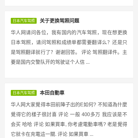
关于更换驾照问题
日本汽车驾照
华人网请问各位，我有国内的汽车驾照，现在想更换
日本驾照，请问驾照和成绩单都需要翻译么？还是只
是驾照翻译就行了？谢谢回答。 评论 驾照翻译件。主
要是国内交警队开的驾驶证个人信 ...
本田自動車
日本汽车驾照
华人网大家覺得本田前陣子出的E如何? 不知道為什麼
覺得它的樣子很討喜 评论 一般 400多万 我应该是不
会买 哈哈 评论 如果買車, 你考慮電動車嗎? 老是覺得
它就卡在充電這一關. 评论 如果買車 ...