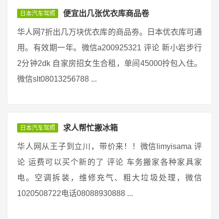
便宜出几张优衣库商品卷
日本汽车驾照
华人网7折出几万块优衣库的商品劵。日本优衣库可通
用。有效期一年。微信a200925321 评论 新小岩步行
2分钟2dk 自家房招女生合租，单间45000拎包入住。
微信slt08013256788 ...
求人帮忙搬冰箱
日本汽车驾照
华人网从王子到立川，带价来！！微信limyisama 评
论 运费可以买个新的了 评论 车务搬家各种家具家
电。空调拆装，维修充气、粗大垃圾处理，微信
1020508722电话08088930888 ...