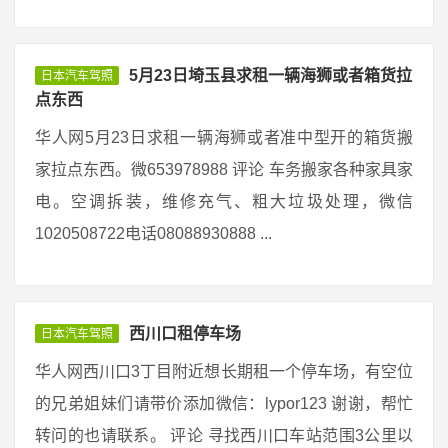
5月23日埼玉县求租一辆海狮或者箱货拉
日本汽车驾照
点东西
华人网5月23日求租一辆海狮或者准中型开的箱货搬
家拉点东西。微653978988 评论 车务搬家各种家具家
电。空调拆装，维修充气、粗大垃圾处理，微信
1020508722电话08088930888 ...
西川口租停车场
日本汽车驾照
华人网西川口3丁目附近想长期租一个停车场，有空位
的兄弟姐妹们请带价添加微信：lypor123 谢谢，帮忙
转问的也请联系。 评论 寻找西川口车站范围3公里以