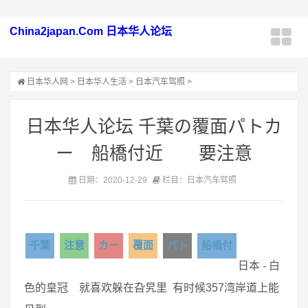
China2japan.Com 日本华人论坛
日本华人网
>
日本华人生活
>
日本汽车驾照
>
日本华人论坛 千葉の覆面パトカ
ー 船橋付近 要注意
日期：2020-12-29
栏目：日本汽车驾照
千葉
注意
カー
覆面
パト
船橋付
日本 - 白
色的皇冠 就喜欢躲在旮旯里 有时候357湾岸道上能