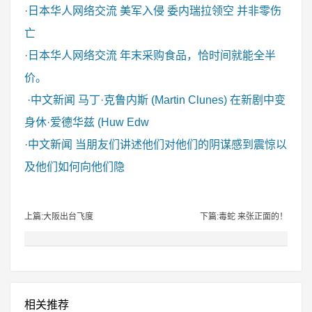
·
日本华人网络交流
美军入侵 委内瑞拉领空 并非零伤
亡
·
日本华人网络交流
年末采购食品，恰时间就能全半
价。
·
中文新闻
马丁·克鲁内斯 (Martin Clunes) 在新剧中变
身休·爱德华兹 (Huw Edw
·
中文新闻
当朋友们讲述他们对他们的阴谋感到震惊以
及他们如何向他们隐
上篇:大阪出台飞度
下篇:毒蛇 来张正面的！
相关推荐