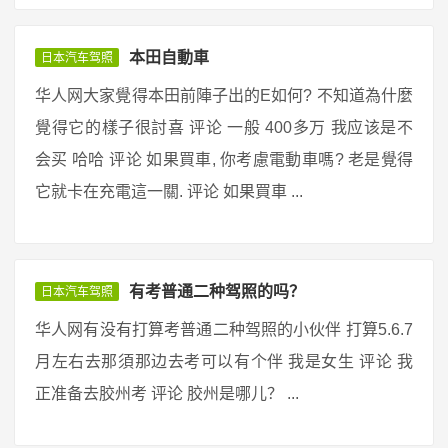
本田自動車
日本汽车驾照
华人网大家覺得本田前陣子出的E如何? 不知道為什麼
覺得它的樣子很討喜 评论 一般 400多万 我应该是不
会买 哈哈 评论 如果買車, 你考慮電動車嗎? 老是覺得
它就卡在充電這一關. 评论 如果買車 ...
有考普通二种驾照的吗？
日本汽车驾照
华人网有没有打算考普通二种驾照的小伙伴 打算5.6.7
月左右去那須那边去考可以有个伴 我是女生 评论 我
正准备去胶州考 评论 胶州是哪儿？ ...