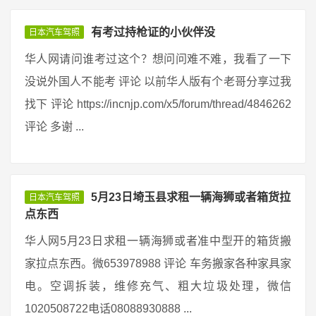
有考过持枪证的小伙伴没
日本汽车驾照
华人网请问谁考过这个？想问问难不难，我看了一下
没说外国人不能考 评论 以前华人版有个老哥分享过我
找下 评论 https://incnjp.com/x5/forum/thread/4846262
评论 多谢 ...
5月23日埼玉县求租一辆海狮或者箱货拉
日本汽车驾照
点东西
华人网5月23日求租一辆海狮或者准中型开的箱货搬
家拉点东西。微653978988 评论 车务搬家各种家具家
电。空调拆装，维修充气、粗大垃圾处理，微信
1020508722电话08088930888 ...