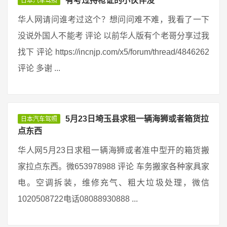
有考过持枪证的小伙伴没
日本汽车驾照
华人网请问谁考过这个？想问问难不难，我看了一下
没说外国人不能考 评论 以前华人版有个老哥分享过我
找下 评论 https://incnjp.com/x5/forum/thread/4846262
评论 多谢 ...
5月23日埼玉县求租一辆海狮或者箱货拉
日本汽车驾照
点东西
华人网5月23日求租一辆海狮或者准中型开的箱货搬
家拉点东西。微653978988 评论 车务搬家各种家具家
电。空调拆装，维修充气、粗大垃圾处理，微信
1020508722电话08088930888 ...