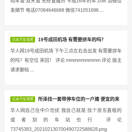
动车窗 双天窗 无修复履历 平成16年的车 20w 加微信
发细节 电话07084646688 微信741051696 ...
19号成田机场 有需要拼车的吗？
日本汽车驾照
华人网19号成田机场 下午三点左右去出发 有需要拼车
的吗？有空位 来回！ 评论 mmmmmmmmm 评论 版主
请求删帖 ...
所泽找一套带停车位的一户建 便宜的来
日本汽车驾照
华人网自己住中介勿扰 我自己就是 找个房东直租的
或者别的车站也行 评论
73745383_202102130700490722588628.png