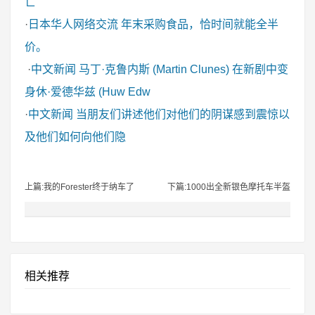
亡
·
日本华人网络交流
年末采购食品，恰时间就能全半
价。
·
中文新闻
马丁·克鲁内斯 (Martin Clunes) 在新剧中变
身休·爱德华兹 (Huw Edw
·
中文新闻
当朋友们讲述他们对他们的阴谋感到震惊以
及他们如何向他们隐
上篇:我的Forester终于纳车了
下篇:1000出全新银色摩托车半盔
相关推荐