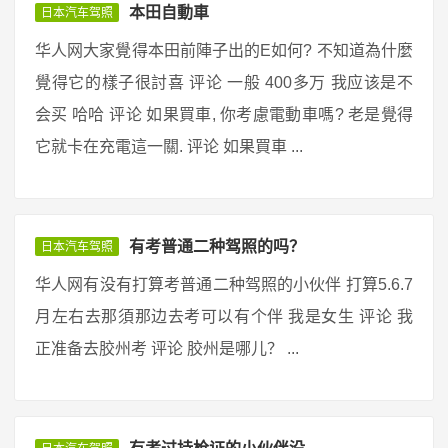
本田自動車
日本汽车驾照
华人网大家覺得本田前陣子出的E如何? 不知道為什麼
覺得它的樣子很討喜 评论 一般 400多万 我应该是不
会买 哈哈 评论 如果買車, 你考慮電動車嗎? 老是覺得
它就卡在充電這一關. 评论 如果買車 ...
有考普通二种驾照的吗？
日本汽车驾照
华人网有没有打算考普通二种驾照的小伙伴 打算5.6.7
月左右去那須那边去考可以有个伴 我是女生 评论 我
正准备去胶州考 评论 胶州是哪儿？ ...