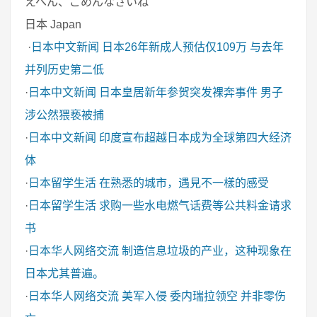
えへん、ごめんなさいね
日本 Japan
·
日本中文新闻
日本26年新成人预估仅109万 与去年
并列历史第二低
·
日本中文新闻
日本皇居新年参贺突发裸奔事件 男子
涉公然猥亵被捕
·
日本中文新闻
印度宣布超越日本成为全球第四大经济
体
·
日本留学生活
在熟悉的城市，遇見不一樣的感受
·
日本留学生活
求购一些水电燃气话费等公共料金请求
书
·
日本华人网络交流
制造信息垃圾的产业，这种现象在
日本尤其普遍。
·
日本华人网络交流
美军入侵 委内瑞拉领空 并非零伤