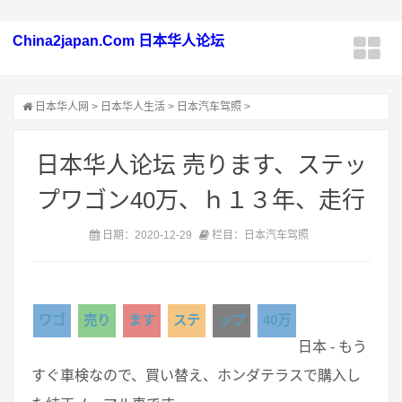
China2japan.Com 日本华人论坛
日本华人网
>
日本华人生活
>
日本汽车驾照
>
日本华人论坛 売ります、ステッ
プワゴン40万、ｈ１３年、走行
日期：2020-12-29
栏目：日本汽车驾照
ワゴ
売り
ます
ステ
ップ
40万
日本 - もう
すぐ車検なので、買い替え、ホンダテラスで購入し