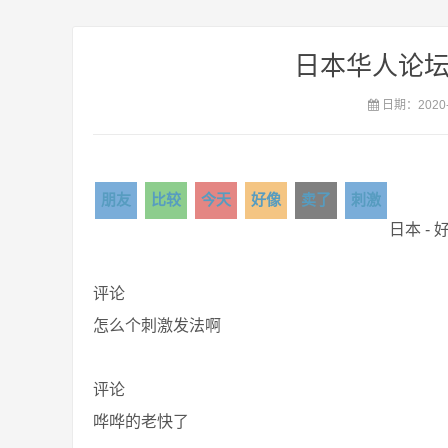
日本华人论坛
日期：2020-
朋友
比较
今天
好像
卖了
刺激
日本 -
评论
怎么个刺激发法啊
评论
哗哗的老快了