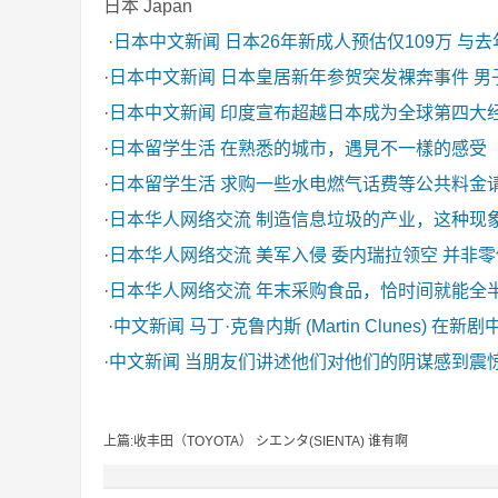
日本 Japan
·
日本中文新闻
日本26年新成人预估仅109万 与
·
日本中文新闻
日本皇居新年参贺突发裸奔事件 男
·
日本中文新闻
印度宣布超越日本成为全球第四大
·
日本留学生活
在熟悉的城市，遇見不一樣的感受
·
日本留学生活
求购一些水电燃气话费等公共料金
·
日本华人网络交流
制造信息垃圾的产业，这种现
·
日本华人网络交流
美军入侵 委内瑞拉领空 并非
·
日本华人网络交流
年末采购食品，恰时间就能全
·
中文新闻
马丁·克鲁内斯 (Martin Clunes) 在新
·
中文新闻
当朋友们讲述他们对他们的阴谋感到震
上篇:收丰田（TOYOTA） シエンタ(SIENTA) 谁有啊