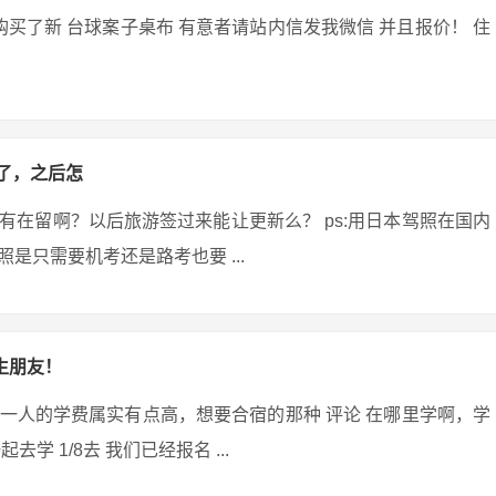
买了新 台球案子桌布 有意者请站内信发我微信 并且报价！ 住
了，之后怎
在留啊？以后旅游签过来能让更新么？ ps:用日本驾照在国内
只需要机考还是路考也要 ...
生朋友！
一人的学费属实有点高，想要合宿的那种 评论 在哪里学啊，学
学 1/8去 我们已经报名 ...