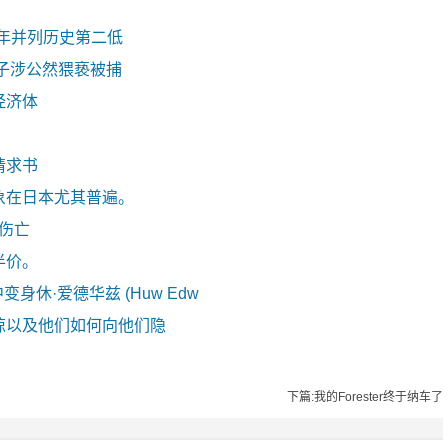
去年并列历史第二低
子涉公然猥亵被捕
经济体
请求书
象在日本尤其普遍。
零伤亡
半价。
剧中变身休·爱德华兹 (Huw Edw
惊以及他们如何向他们隐
下篇:我的Forester终于纳车了