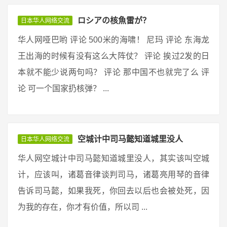
ロシアの核魚雷が？
日本华人网络交流
华人网哑巴哟 评论 500米的海啸！ 尼玛 评论 东海龙
王出海的时候有没有这么大阵仗？ 评论 挨过2发的日
本就不能少说两句吗？ 评论 那中国不也就完了么 评
论 可一个国家扔核弹？ ...
空城计中司马懿知道城里没人
日本华人网络交流
华人网空城计中司马懿知道城里没人，其实该叫空城
计，应该叫，诸葛音律谈判司马，诸葛亮用琴的音律
告诉司马懿，如果我死，你回去以后也会被处死，因
为我的存在，你才有价值，所以司 ...