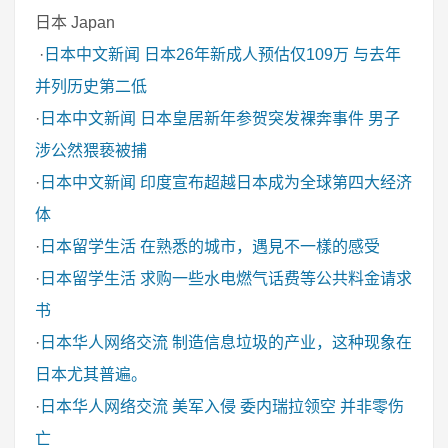
日本 Japan
·
日本中文新闻
日本26年新成人预估仅109万 与去年
并列历史第二低
·
日本中文新闻
日本皇居新年参贺突发裸奔事件 男子
涉公然猥亵被捕
·
日本中文新闻
印度宣布超越日本成为全球第四大经济
体
·
日本留学生活
在熟悉的城市，遇見不一樣的感受
·
日本留学生活
求购一些水电燃气话费等公共料金请求
书
·
日本华人网络交流
制造信息垃圾的产业，这种现象在
日本尤其普遍。
·
日本华人网络交流
美军入侵 委内瑞拉领空 并非零伤
亡