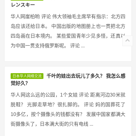
レンスキー
华人网崖柏哟 评论 伟大领袖毛主席早有指示：北方四
岛应该还给日本。 中国出版的地图册上也一贯把北方
四岛画在日本境内。 某些爱国青年少见多怪，还真以
为中国一贯支持俄罗斯呢。 评论 ...
千叶的娃出去玩儿了多久？ 我怎么感
日本华人网络交流
觉好久？
华人网这么远的公园，1个女娃 评论 距离河边30米就
脱鞋？ 光脚走草地？很扎脚的。 评论 妈的国葬花了
10多亿，按个摄像头的钱都没有？ 发展中国家都满大
街摄像头了，日本满大街的只有电线 ...