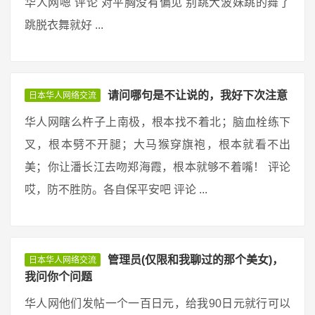
华人网嗯 评论 对平胸没有偏见 别跳大波妹跳的舞了
跳脱衣舞就好 ...
请问哪句是不让说的，我好下次注意
日本华人网络交流
华人网瞎么杵子上南极，根本找不着北；脑血栓练下
叉，根本劈不开腿；大马猴穿旗袍，根本就看不出
美；你让潘长江去吻郑海霞，根本就够不着嘴！ 评论
哎，防不胜防。各自保平安吧 评论 ...
管理员(仅限和我聊过的那个美女)，
日本华人网络交流
我问你个问题
华人网他们发帖一个一百日元，给我90日元就行可以