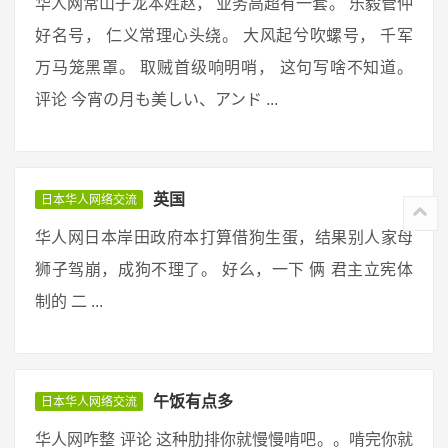
华人网常山子龙本姓赵， 业务高超有一套。 乐毅管仲
好名号， 仁义常理心头绕。 大风起兮吹螺号， 千军
万马笼黑罩。 取贼首级响明哨， 这句写啥不知道。
评论 今宵の月も美しい、アンド ...
英国
日本华人网络交流
华人网日本岸田政府本打算借狗生蛋，结果别人家母
狮子驾崩，成狗不理了。 好么，一下 俩 君主立宪体
制的 二 ...
午饭有点多
日本华人网络交流
华人网咋整 评论 这种肋排你就慢慢啃吧。。啃完你就