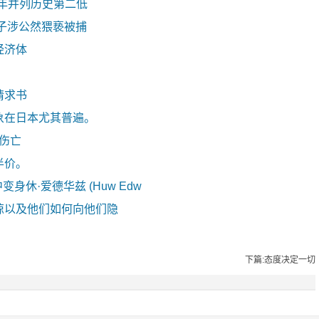
去年并列历史第二低
子涉公然猥亵被捕
经济体
请求书
象在日本尤其普遍。
零伤亡
半价。
剧中变身休·爱德华兹 (Huw Edw
惊以及他们如何向他们隐
下篇:态度决定一切