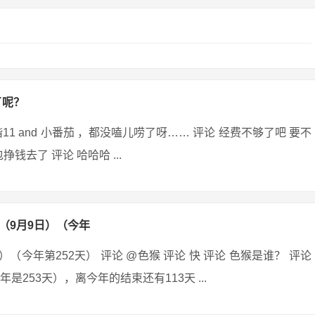
了呢？
谐11 and 小番茄 ，都没嗑儿唠了呀…… 评论 经费不够了吧 要不
去了 评论 哈哈哈 ...
（9月9日）（今年
（今年第252天） 评论 @色猴 评论 快 评论 色猴是谁？ 评论
是253天），离今年的结束还有113天 ...