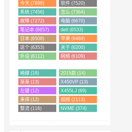
今天 (7898)
软件 (7520)
系统 (7456)
怎么 (7364)
故障 (7272)
电脑 (6670)
笔记本 (6657)
dell (6533)
日本 (6508)
苹果 (6484)
这个 (6353)
关于 (6200)
外设 (6112)
网络 (6109)
崎線 (18)
2015款 (14)
渐渐 (13)
X450VP (13)
左键 (12)
X455LJ (69)
来得 (12)
超频 (2113)
整流 (116)
NVME (374)