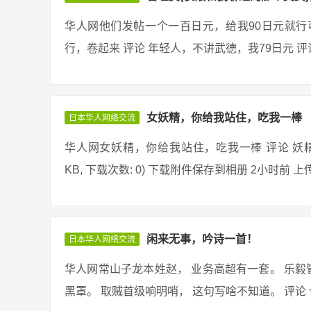
华人网他们发帖一个一百日元，给我90日元就行可
行，卷起来 评论 年轻人，不讲武德，我79日元 评论
女妖精，你给我站住，吃我一棒
日本华人网络交流
华人网女妖精，你给我站住，吃我一棒 评论 妖精在哪？ 评论 
KB, 下载次数: 0) 下载附件保存到相册 2小时前 上传
闲来无事，吟诗一首！
日本华人网络交流
华人网常山子龙本姓赵， 业务高超有一套。 乐毅
黑罩。 取贼首级响明哨， 这句写啥不知道。 评论 今