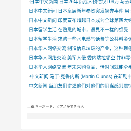
·
日本中文新闻
日本26年新成人预估仅109万 与
·
日本中文新闻
日本皇居新年参贺突发裸奔事件 男
·
日本中文新闻
印度宣布超越日本成为全球第四大
·
日本留学生活
在熟悉的城市，遇見不一樣的感受
·
日本留学生活
求购一些水电燃气话费等公共料金
·
日本华人网络交流
制造信息垃圾的产业，这种现
·
日本华人网络交流
美军入侵 委内瑞拉领空 并非
·
日本华人网络交流
年末采购食品，恰时间就能全
·
中文新闻
马丁·克鲁内斯 (Martin Clunes) 在新
·
中文新闻
当朋友们讲述他们对他们的阴谋感到震
上篇:キーボード、ピアノができる人