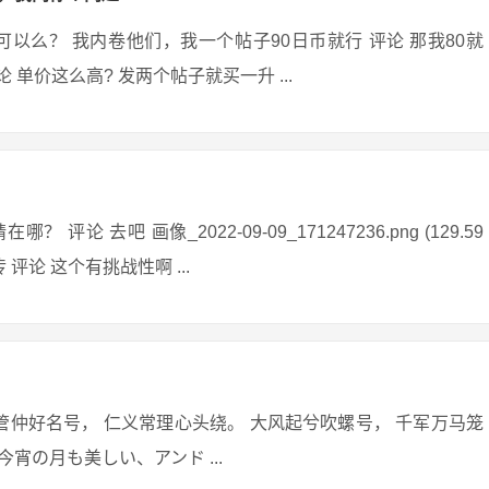
以么？ 我内卷他们，我一个帖子90日币就行 评论 那我80就
 单价这么高? 发两个帖子就买一升 ...
去吧 画像_2022-09-09_171247236.png (129.59
 评论 这个有挑战性啊 ...
管仲好名号， 仁义常理心头绕。 大风起兮吹螺号， 千军万马笼
宵の月も美しい、アンド ...