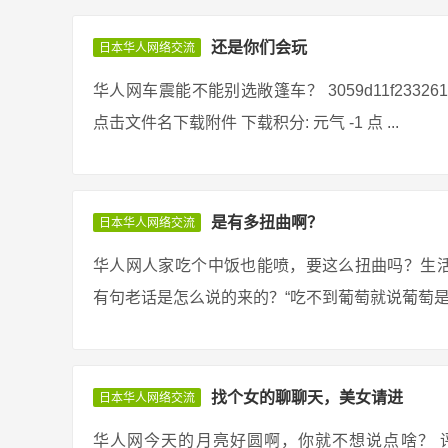
还是你们会玩
日本华人网络交流
华人网车震能不能别选敞篷车？ 3059d11f2332612b5ef
点击文件名下载附件 下载积分: 元气 -1 点 ...
是有多扭曲啊？
日本华人网络交流
华人网人家吃个中饭也能喷，要这么扭曲吗？生活
有句老话是怎么说的来的？“吃不到葡萄就说葡萄是酸的”
找个女的聊聊天，美女请进
日本华人网络交流
华人网今天的月亮好圆啊，你就不想说点啥？ 评论 明天才是8月15