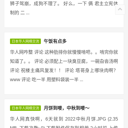
狮子驾崩，成狗不理了。 好么，一下 俩 君主立宪体
制的 二 ...
午饭有点多
日本华人网络交流
华人网咋整 评论 这种肋排你就慢慢啃吧。。啃完你就
知道了。。 评论 必须配上一块臭豆腐，一碗旮沓汤啊
评论 祝楼主痛风复发！！ 评论 塔哥身上哪块肉啊？
www 评论 吃一半 用塑料袋装一半 ...
月饼到喽，中秋到喽～
日本华人网络交流
华人网真快啊，6天就到 2022中秋月饼.JPG (2.35