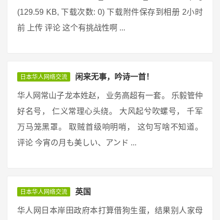
(129.59 KB, 下载次数: 0) 下载附件保存到相册 2小时
前 上传 评论 这个有挑战性啊 ...
闲来无事，吟诗一首！
日本华人网络交流
华人网常山子龙本姓赵， 业务高超有一套。 乐毅管仲
好名号， 仁义常理心头绕。 大风起兮吹螺号， 千军
万马笼黑罩。 取贼首级响明哨， 这句写啥不知道。
评论 今宵の月も美しい、アンド ...
英国
日本华人网络交流
华人网日本岸田政府本打算借狗生蛋，结果别人家母