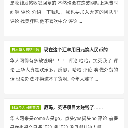
是收钱发帖收钱回复的 不然谁会在这破网站上耗费时
间啊 评论 介绍一下我呗，我也要加入大家的团队里
评论 找奥胖吧 他不喜欢中介 评论 ...
现在这个汇率用日元换人民币的
日本华人网络交流
华人网得有多缺钱呀！！！ 评论 哈哈，笑死我了 评
论 上华人真是欢乐多，感恩，哈哈 评论 唉 做外贸的
话 也没办法 不换进不了货啊...今年太难了 ...
尼玛，英语项目太赚钱了……
日本华人网络交流
华人网来是come去是go，点头yes摇头no 评论 前提
是你也得会日语 评论 嗯 评论 没见哪儿缺人啊 ...