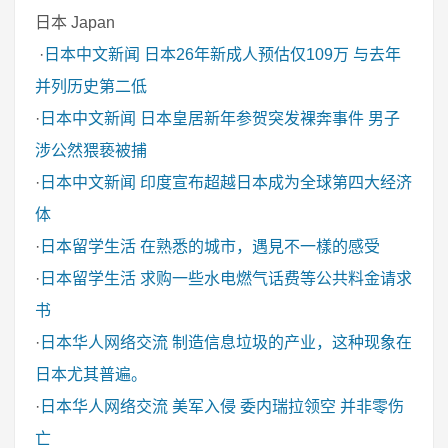
日本 Japan
·
日本中文新闻
日本26年新成人预估仅109万 与去年
并列历史第二低
·
日本中文新闻
日本皇居新年参贺突发裸奔事件 男子
涉公然猥亵被捕
·
日本中文新闻
印度宣布超越日本成为全球第四大经济
体
·
日本留学生活
在熟悉的城市，遇見不一樣的感受
·
日本留学生活
求购一些水电燃气话费等公共料金请求
书
·
日本华人网络交流
制造信息垃圾的产业，这种现象在
日本尤其普遍。
·
日本华人网络交流
美军入侵 委内瑞拉领空 并非零伤
亡