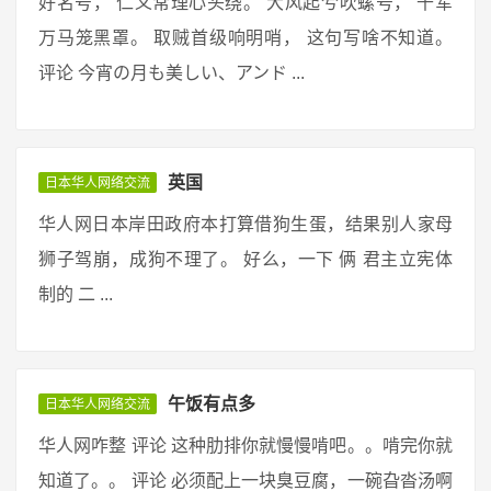
好名号， 仁义常理心头绕。 大风起兮吹螺号， 千军
万马笼黑罩。 取贼首级响明哨， 这句写啥不知道。
评论 今宵の月も美しい、アンド ...
英国
日本华人网络交流
华人网日本岸田政府本打算借狗生蛋，结果别人家母
狮子驾崩，成狗不理了。 好么，一下 俩 君主立宪体
制的 二 ...
午饭有点多
日本华人网络交流
华人网咋整 评论 这种肋排你就慢慢啃吧。。啃完你就
知道了。。 评论 必须配上一块臭豆腐，一碗旮沓汤啊