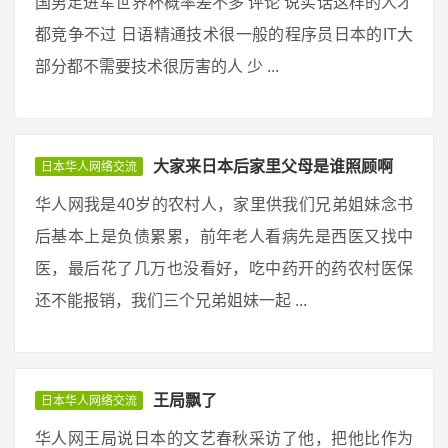
国男足进军世界杯概率差不多 评论 说实话这样的人才
都竞争不过 日语精通技术很一般的程序员日本的IT大
部分都不需要技术很厉害的人 少 ...
大家来日本后家里父母是谁照顾啊
日本华人网络交流
华人网我是40岁的农村人，家里供我们兄弟姐妹念书
后基本上是负债累累，前年老人看病先是西医又找中
医，最后花了几万也没看好，吃中药开的药农村医保
还不能报销，我们三个兄弟姐妹一起 ...
王局飘了
日本华人网络交流
华人网王局说日本的文艺春秋采访了他，把他比作为